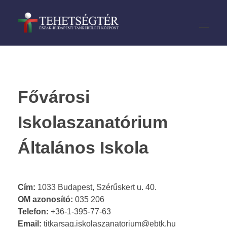
TehetségTÉR
CÍMLAP
Fővárosi
HÍREK
Iskolaszanatórium
Általános Iskola
VERSENYEK
III. kerület
PÁLYÁZATOK
Cím:
1033 Budapest, Szérűskert u. 40.
OM azonosító:
035 206
IV. kerület
Telefon:
+36-1-395-77-63
Email:
titkarsag.iskolaszanatorium@ebtk.hu