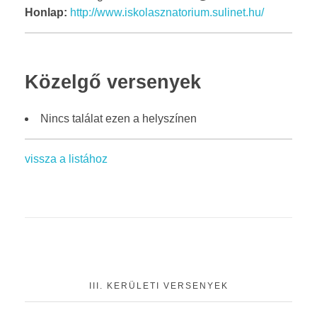
Kiírások
ARANYÉVKÖNYV
Dokumentumok
Honlap:
http://www.iskolasznatorium.sulinet.hu/
Eredmények
2019-2020
Közelgő versenyek
2018-2019
Nincs találat ezen a helyszínen
2017-2018
2016-2017
vissza a listához
III. KERÜLETI VERSENYEK