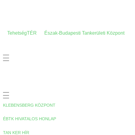
A HONLAPRÓL
A
TehetségTÉR
az
Észak-Budapesti Tankerületi Központ
tehetség-gondozási- és információs honlapja.
ADATVÉDELMI TÁJÉKOZTATÓ
HASZNOS LINKEK
KLEBENSBERG KÖZPONT
ÉBTK HIVATALOS HONLAP
TAN KER HÍR