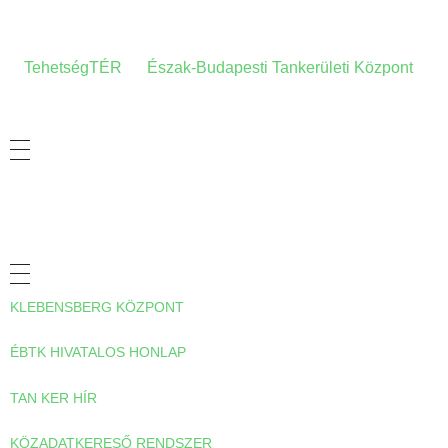
A HONLAPRÓL
A
TehetségTÉR
az
Észak-Budapesti Tankerületi Központ
tehetség-gondozási- és információs honlapja.
ADATVÉDELMI TÁJÉKOZTATÓ
HASZNOS LINKEK
KLEBENSBERG KÖZPONT
ÉBTK HIVATALOS HONLAP
TAN KER HÍR
KÖZADATKERESŐ RENDSZER