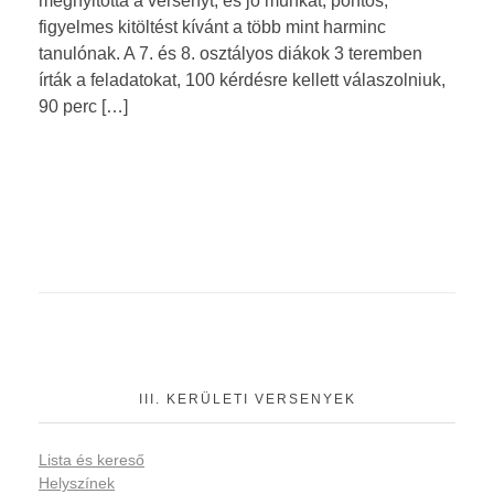
megnyitotta a versenyt, és jó munkát, pontos,
figyelmes kitöltést kívánt a több mint harminc
tanulónak. A 7. és 8. osztályos diákok 3 teremben
írták a feladatokat, 100 kérdésre kellett válaszolniuk,
90 perc […]
III. KERÜLETI VERSENYEK
Lista és kereső
Helyszínek