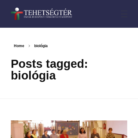
TehetségTÉR
CÍMLAP
Home
biológia
Posts tagged:
HÍREK
biológia
VERSENYEK
III. kerület
PÁLYÁZATOK
IV. kerület