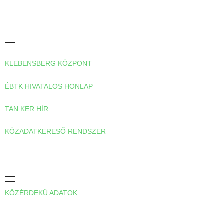
ADATVÉDELMI TÁJÉKOZTATÓ
HASZNOS LINKEK
KLEBENSBERG KÖZPONT
ÉBTK HIVATALOS HONLAP
TAN KER HÍR
KÖZADATKERESŐ RENDSZER
A TANKERÜLETRŐL
KÖZÉRDEKŰ ADATOK
ELÉRHETŐSÉGEINK