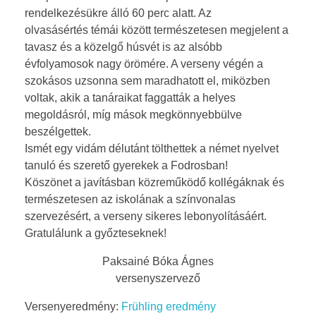
rendelkezésükre álló 60 perc alatt. Az
v
olvasásértés témái között természetesen megjelent a
tavasz és a közelgő húsvét is az alsóbb
e
évfolyamosok nagy örömére. A verseny végén a
r
szokásos uzsonna sem maradhatott el, miközben
voltak, akik a tanáraikat faggatták a helyes
s
megoldásról, míg mások megkönnyebbülve
beszélgettek.
e
Ismét egy vidám délutánt tölthettek a német nyelvet
tanuló és szerető gyerekek a Fodrosban!
n
Köszönet a javításban közreműködő kollégáknak és
y
természetesen az iskolának a színvonalas
szervezésért, a verseny sikeres lebonyolításáért.
Gratulálunk a győzteseknek!
Paksainé Bóka Ágnes
versenyszervező
Versenyeredmény:
Frühling eredmény