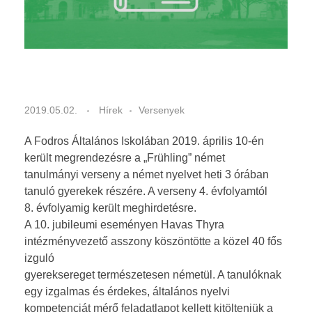
Kiírások
ARANYÉVKÖNYV
Dokumentumok
Eredmények
2019-2020
2018-2019
F
2019.05.02.
Hírek
Versenyek
2017-2018
r
A Fodros Általános Iskolában 2019. április 10-én
2016-2017
ü
került megrendezésre a „Frühling” német
tanulmányi verseny a német nyelvet heti 3 órában
h
tanuló gyerekek részére. A verseny 4. évfolyamtól
8. évfolyamig került meghirdetésre.
l
A 10. jubileumi eseményen Havas Thyra
intézményvezető asszony köszöntötte a közel 40 fős
i
izguló
n
gyereksereget természetesen németül. A tanulóknak
egy izgalmas és érdekes, általános nyelvi
g
kompetenciát mérő feladatlapot kellett kitölteniük a