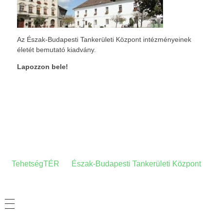
Az Észak-Budapesti Tankerületi Központ intézményeinek
életét bemutató kiadvány.
Lapozzon bele!
A HONLAPRÓL
A
TehetségTÉR
az
Észak-Budapesti Tankerületi Központ
tehetség-gondozási- és információs honlapja.