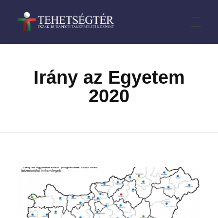
TehetségTÉR
CÍMLAP
Irány az Egyetem
2020
HÍREK
VERSENYEK
III. kerület
PÁLYÁZATOK
IV. kerület