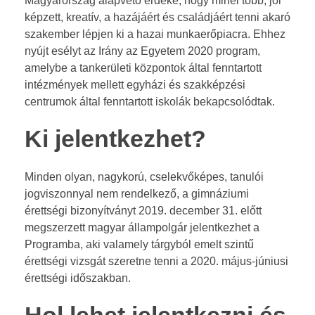
Magyarország alapvető érdeke, hogy minél több, jól
E
képzett, kreatív, a hazájáért és családjáért tenni akaró
szakember lépjen ki a hazai munkaerőpiacra. Ehhez
g
nyújt esélyt az Irány az Egyetem 2020 program,
amelybe a tankerületi központok által fenntartott
y
intézmények mellett egyházi és szakképzési
centrumok által fenntartott iskolák bekapcsolódtak.
e
Ki jelentkezhet?
t
e
Minden olyan, nagykorú, cselekvőképes, tanulói
jogviszonnyal nem rendelkező, a gimnáziumi
m
érettségi bizonyítványt 2019. december 31. előtt
2
megszerzett magyar állampolgár jelentkezhet a
Programba, aki valamely tárgyból emelt szintű
0
érettségi vizsgát szeretne tenni a 2020. május-júniusi
érettségi időszakban.
2