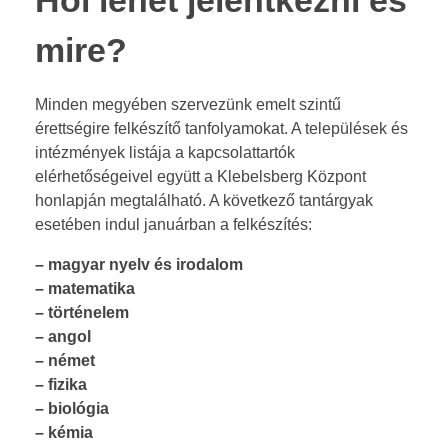
Hol lehet jelentkezni és
0
mire?
Minden megyében szervezünk emelt szintű
érettségire felkészítő tanfolyamokat. A települések és
intézmények listája a kapcsolattartók
elérhetőségeivel együtt a Klebelsberg Központ
honlapján megtalálható. A következő tantárgyak
esetében indul januárban a felkészítés:
– magyar nyelv és irodalom
–
matematika
–
történelem
–
angol
–
német
–
fizika
–
biológia
–
kémia