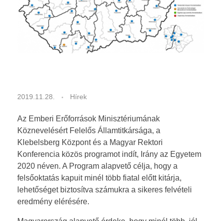
Kiírások
ARANYÉVKÖNYV
Dokumentumok
Eredmények
2019-2020
2018-2019
2017-2018
I
2019.11.28.
Hírek
r
2016-2017
Az Emberi Erőforrások Minisztériumának
á
Köznevelésért Felelős Államtitkársága, a
Klebelsberg Központ és a Magyar Rektori
n
Konferencia közös programot indít, Irány az Egyetem
2020 néven. A Program alapvető célja, hogy a
y
felsőoktatás kapuit minél több fiatal előtt kitárja,
lehetőséget biztosítva számukra a sikeres felvételi
a
eredmény elérésére.
z