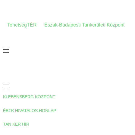
A HONLAPRÓL
A
TehetségTÉR
az
Észak-Budapesti Tankerületi Központ
tehetség-gondozási- és információs honlapja.
ADATVÉDELMI TÁJÉKOZTATÓ
HASZNOS LINKEK
KLEBENSBERG KÖZPONT
ÉBTK HIVATALOS HONLAP
TAN KER HÍR