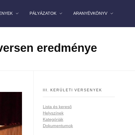
ENYEK
PÁLYÁZATOK
ARANYÉVKÖNYV
 versen eredménye
III. KERÜLETI VERSENYEK
Lista és kereső
Helyszínek
Kategóriák
Dokumentumok