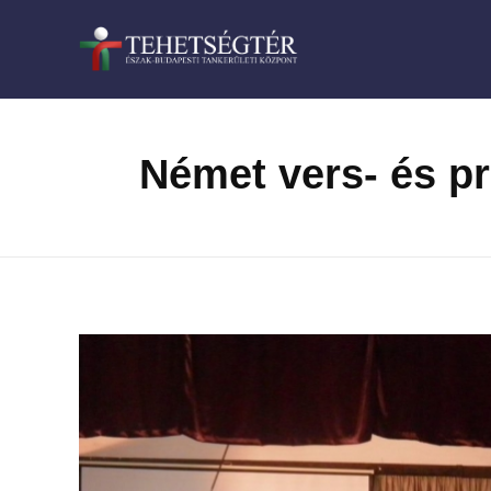
TehetségTÉR
Német vers- és p