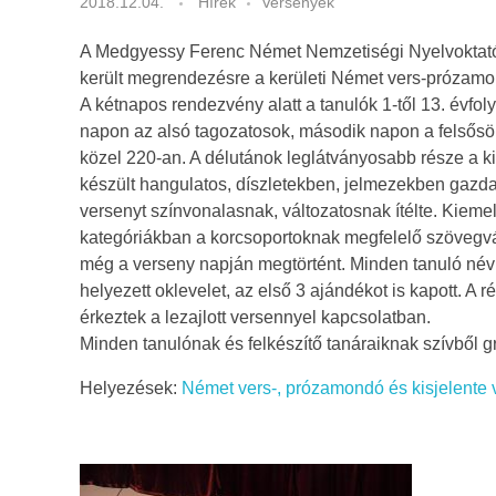
2018.12.04.
Hírek
Versenyek
é
A Medgyessy Ferenc Német Nemzetiségi Nyelvoktató
m
került megrendezésre a kerületi Német vers-prózamon
A kétnapos rendezvény alatt a tanulók 1-től 13. évfo
e
napon az alsó tagozatosok, második napon a felsősök
közel 220-an. A délutánok leglátványosabb része a k
t
készült hangulatos, díszletekben, jelmezekben gazdag
versenyt színvonalasnak, változatosnak ítélte. Kieme
v
kategóriákban a korcsoportoknak megfelelő szövegvá
e
még a verseny napján megtörtént. Minden tanuló névr
helyezett oklevelet, az első 3 ajándékot is kapott. A 
r
érkeztek a lezajlott versennyel kapcsolatban.
Minden tanulónak és felkészítő tanáraiknak szívből g
s
Helyezések:
Német vers-, prózamondó és kisjelente 
-
é