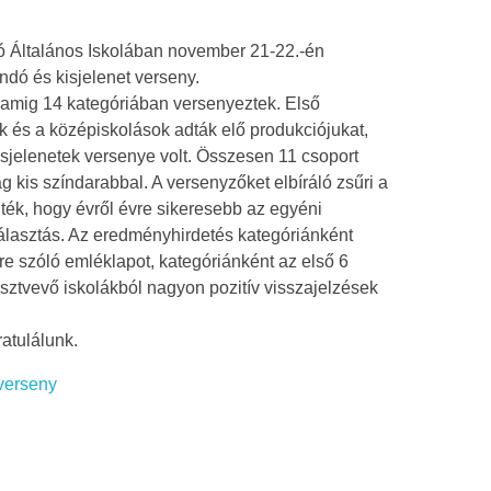
 Általános Iskolában november 21-22.-én
dó és kisjelenet verseny.
lyamig 14 kategóriában versenyeztek. Első
 és a középiskolások adták elő produkciójukat,
isjelenetek versenye volt. Összesen 11 csoport
 kis színdarabbal. A versenyzőket elbíráló zsűri a
lték, hogy évről évre sikeresebb az egyéni
lasztás. Az eredményhirdetés kategóriánként
e szóló emléklapot, kategóriánként az első 6
résztvevő iskolákból nagyon pozitív visszajelzések
ratulálunk.
verseny