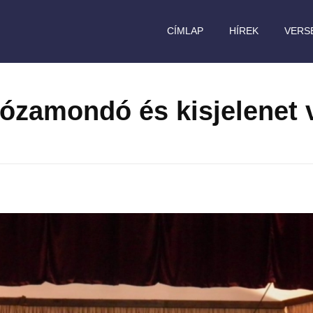
CÍMLAP
HÍREK
VERS
rózamondó és kisjelenet