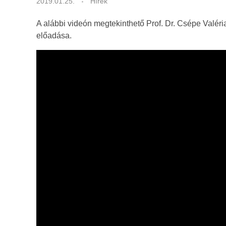
2019.01.25.
Hírek
e
A alábbi videón megtekinthető Prof. Dr. Csépe Valé
d
előadása.
a
g
ó
g
i
a
i
N