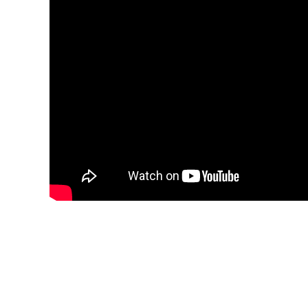
a
p
o
k
Ú
j
p
e
s
t
e