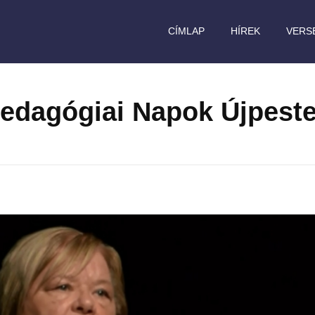
CÍMLAP
HÍREK
VERS
edagógiai Napok Újpest