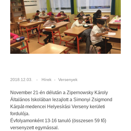
Kiírások
ARANYÉVKÖNYV
Dokumentumok
Eredmények
2019-2020
2018-2019
2017-2018
2016-2017
S
2018.12.03.
Hírek
Versenyek
i
November 21-én délután a Zipernowsky Károly
m
Általános Iskolában lezajlott a Simonyi Zsigmond
Kárpát-medencei Helyesírási Verseny kerületi
o
fordulója.
Évfolyamonként 13-16 tanuló (összesen 59 fő)
n
versenyzett egymással.