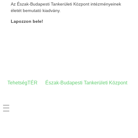
Az Észak-Budapesti Tankerületi Központ intézményeinek
életét bemutató kiadvány.
Lapozzon bele!
A HONLAPRÓL
A
TehetségTÉR
az
Észak-Budapesti Tankerületi Központ
tehetség-gondozási- és információs honlapja.
ADATVÉDELMI TÁJÉKOZTATÓ
HASZNOS LINKEK