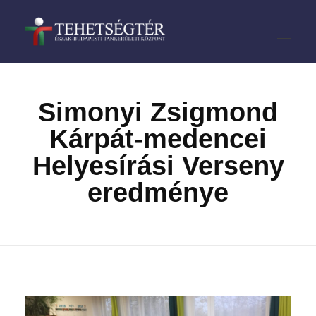
TehetségTÉR
CÍMLAP
Simonyi Zsigmond
Kárpát-medencei
HÍREK
Helyesírási Verseny
eredménye
VERSENYEK
III. kerület
PÁLYÁZATOK
IV. kerület