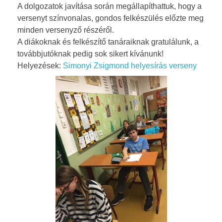
A dolgozatok javítása során megállapíthattuk, hogy a
y
versenyt színvonalas, gondos felkészülés előzte meg
i
minden versenyző részéről.
A diákoknak és felkészítő tanáraiknak gratulálunk, a
Z
továbbjutóknak pedig sok sikert kívánunk!
Helyezések:
Simonyi Zsigmond helyesírás verseny
s
i
g
m
o
n
d
K