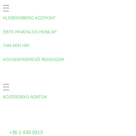
KLEBENSBERG KÖZPONT
ÉBTK HIVATALOS HONLAP
TAN KER HÍR
KÖZADATKERESŐ RENDSZER
A TANKERÜLETRŐL
KÖZÉRDEKŰ ADATOK
ELÉRHETŐSÉGEINK
Forduljon hozzánk bizalommal az alábbi elérhetőségeinken:
+36 1 430 0913