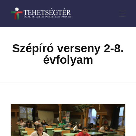
TehetségTÉR
CÍMLAP
Szépíró verseny 2-8.
évfolyam
HÍREK
VERSENYEK
III. kerület
PÁLYÁZATOK
IV. kerület