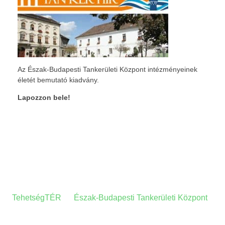
Az Észak-Budapesti Tankerületi Központ intézményeinek
életét bemutató kiadvány.
Lapozzon bele!
A HONLAPRÓL
A
TehetségTÉR
az
Észak-Budapesti Tankerületi Központ
tehetség-gondozási- és információs honlapja.