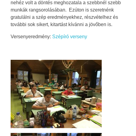
nehéz volt a döntés meghozatala a szebbnél szebb
v
munkák rangsorolásában. Ezúton is szeretnénk
gratulálni a szép eredményekhez, részvételhez és
e
további sok sikert, kitartást kívánni a jövőben is.
r
Versenyeredmény:
Szépíró verseny
s
e
n
y
2
-
8