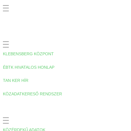
ADATVÉDELMI TÁJÉKOZTATÓ
HASZNOS LINKEK
KLEBENSBERG KÖZPONT
ÉBTK HIVATALOS HONLAP
TAN KER HÍR
KÖZADATKERESŐ RENDSZER
A TANKERÜLETRŐL
KÖZÉRDEKŰ ADATOK