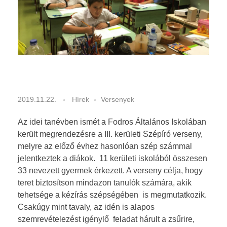
Kiírások
ARANYÉVKÖNYV
Dokumentumok
Eredmények
2019-2020
2018-2019
2017-2018
S
2019.11.22.
Hírek
Versenyek
z
2016-2017
Az idei tanévben ismét a Fodros Általános Iskolában
é
került megrendezésre a III. kerületi Szépíró verseny,
melyre az előző évhez hasonlóan szép számmal
p
jelentkeztek a diákok. 11 kerületi iskolából összesen
33 nevezett gyermek érkezett. A verseny célja, hogy
í
teret biztosítson mindazon tanulók számára, akik
tehetsége a kézírás szépségében is megmutatkozik.
r
Csakúgy mint tavaly, az idén is alapos
ó
szemrevételezést igénylő feladat hárult a zsűrire,