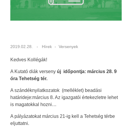
Kiírások
ARANYÉVKÖNYV
Dokumentumok
Eredmények
2019-2020
2018-2019
V
2019.02.28.
Hírek
Versenyek
2017-2018
á
Kedves Kollégák!
2016-2017
l
A Kutató diák verseny
új időpontja: március 28. 9
t
óra Tehetség tér.
A szándéknyilatkozatok (melléklet) beadási
o
határideje:március 8. Az igazgatói értekezletre lehet
z
is magatokkal hozni…
á
A pályázatokat március 21-ig kell a Tehetség térbe
eljuttatni.
s