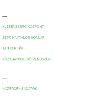
HASZNOS LINKEK
KLEBENSBERG KÖZPONT
ÉBTK HIVATALOS HONLAP
TAN KER HÍR
KÖZADATKERESŐ RENDSZER
A TANKERÜLETRŐL
KÖZÉRDEKŰ ADATOK
ELÉRHETŐSÉGEINK