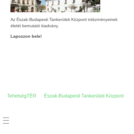
Az Észak-Budapesti Tankerületi Központ intézményeinek
életét bemutató kiadvány.
Lapozzon bele!
A HONLAPRÓL
A
TehetségTÉR
az
Észak-Budapesti Tankerületi Központ
tehetség-gondozási- és információs honlapja.
ADATVÉDELMI TÁJÉKOZTATÓ